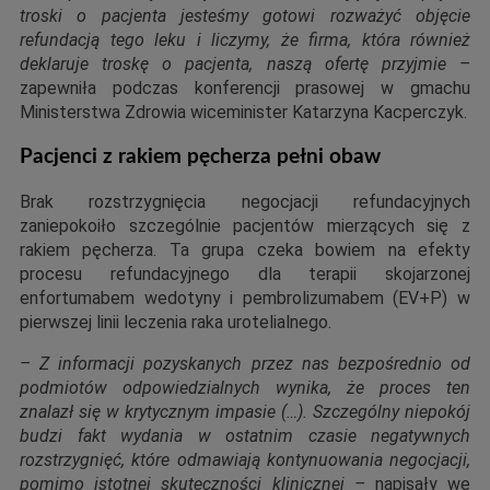
troski o pacjenta jesteśmy gotowi rozważyć objęcie
refundacją tego leku i liczymy, że firma, która również
deklaruje troskę o pacjenta, naszą ofertę przyjmie –
zapewniła podczas konferencji prasowej w gmachu
Ministerstwa Zdrowia wiceminister Katarzyna Kacperczyk.
Pacjenci z rakiem pęcherza pełni obaw
Brak rozstrzygnięcia negocjacji refundacyjnych
zaniepokoiło szczególnie pacjentów mierzących się z
rakiem pęcherza. Ta grupa czeka bowiem na efekty
procesu refundacyjnego dla terapii skojarzonej
enfortumabem wedotyny i pembrolizumabem (EV+P) w
pierwszej linii leczenia raka urotelialnego.
– Z informacji pozyskanych przez nas bezpośrednio od
podmiotów odpowiedzialnych wynika, że proces ten
znalazł się w krytycznym impasie (…). Szczególny niepokój
budzi fakt wydania w ostatnim czasie negatywnych
rozstrzygnięć, które odmawiają kontynuowania negocjacji,
pomimo istotnej skuteczności klinicznej –
napisały we