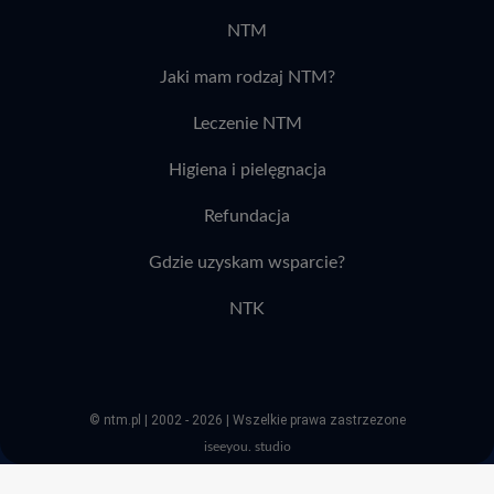
NTM
Jaki mam rodzaj NTM?
Leczenie NTM
Higiena i pielęgnacja
Refundacja
Gdzie uzyskam wsparcie?
NTK
© ntm.pl | 2002 - 2026 | Wszelkie prawa zastrzezone
iseeyou. studio