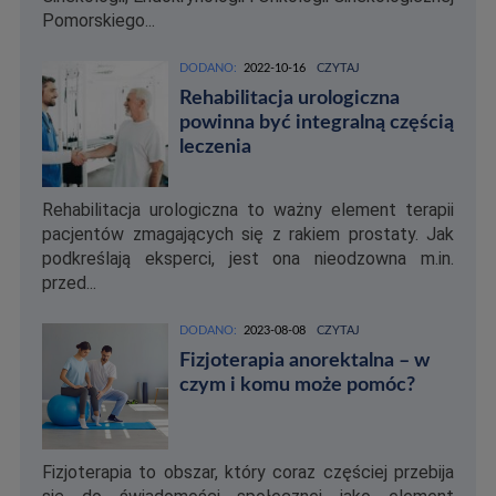
Pomorskiego...
DODANO:
2022-10-16
CZYTAJ
Rehabilitacja urologiczna
powinna być integralną częścią
leczenia
Rehabilitacja urologiczna to ważny element terapii
pacjentów zmagających się z rakiem prostaty. Jak
podkreślają eksperci, jest ona nieodzowna m.in.
przed...
DODANO:
2023-08-08
CZYTAJ
Fizjoterapia anorektalna – w
czym i komu może pomóc?
Fizjoterapia to obszar, który coraz częściej przebija