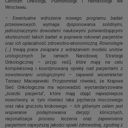
Centrum Onkologii, Pulmonologii i Hematologii we
Wrocławiu.
– Ewentualne wdrożenie nowego programu badań
przesiewowych wymaga dysponowania solidnymi,
jednoznacznymi dowodami naukowymi potwierdzającymi
skuteczność takich badań w poprawie rokowań pacjentów
oraz ich opłacalność zdrowotno-ekonomiczną. Równolegle
(…) trwają prace związane z wdrażaniem modelu unitów
urologicznych
[w ramach Narodowej Strategii
Onkologicznej – przyp. red.]
, które mają na celu
kompleksową i koordynowaną opiekę nad pacjentami z
nowotworami urologicznymi –
zapewnił wiceminister
Tomasz Maciejewski. Przypomniał również, że Krajowa
Sieć Onkologiczna ma wprowadzić wystandaryzowane
„ścieżki pacjenta”, które mają objąć najważniejsze
nowotwory, w tym również raka pęcherza moczowego
oraz raka gruczołu krokowego.
– Ich głównym celem jest
wspieranie podejmowania decyzji klinicznych,
racjonalizacja procesu leczenia oraz zapewnienie
pacjentom najwyższej jakości opieki zdrowotnej, zgodnej z