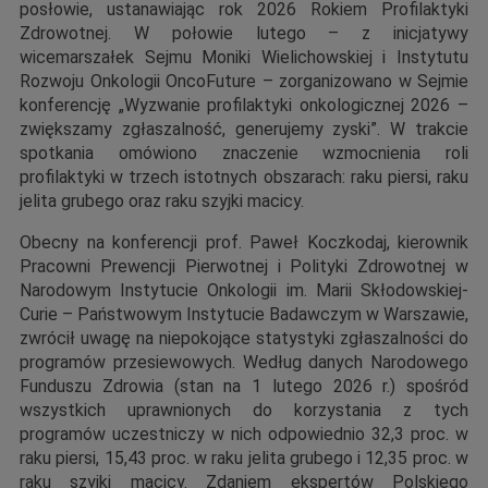
posłowie, ustanawiając rok 2026 Rokiem Profilaktyki
Zdrowotnej. W połowie lutego – z inicjatywy
wicemarszałek Sejmu Moniki Wielichowskiej i Instytutu
Rozwoju Onkologii OncoFuture – zorganizowano w Sejmie
konferencję „Wyzwanie profilaktyki onkologicznej 2026 –
zwiększamy zgłaszalność, generujemy zyski”. W trakcie
spotkania omówiono znaczenie wzmocnienia roli
profilaktyki w trzech istotnych obszarach: raku piersi, raku
jelita grubego oraz raku szyjki macicy.
Obecny na konferencji prof. Paweł Koczkodaj, kierownik
Pracowni Prewencji Pierwotnej i Polityki Zdrowotnej w
Narodowym Instytucie Onkologii im. Marii Skłodowskiej-
Curie – Państwowym Instytucie Badawczym w Warszawie,
zwrócił uwagę na niepokojące statystyki zgłaszalności do
programów przesiewowych. Według danych Narodowego
Funduszu Zdrowia (stan na 1 lutego 2026 r.) spośród
wszystkich uprawnionych do korzystania z tych
programów uczestniczy w nich odpowiednio 32,3 proc. w
raku piersi, 15,43 proc. w raku jelita grubego i 12,35 proc. w
raku szyjki macicy. Zdaniem ekspertów Polskiego